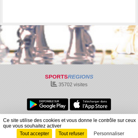
SPORTS
REGIONS
35702
visites
Charte cookies
Gestion des cookies
Ce site utilise des cookies et vous donne le contrôle sur ceux
Informations légales
Signaler un contenu inapproprié
que vous souhaitez activer
Tout accepter
Tout refuser
Personnaliser
Envie de participer ?
Connexion