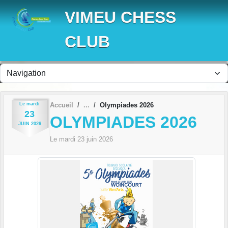
Panneau de gestion des cookies
VIMEU CHESS
CLUB
Le
mardi
Accueil
Olympiades 2026
23
OLYMPIADES 2026
JUIN
2026
Le
mardi
23
juin
2026